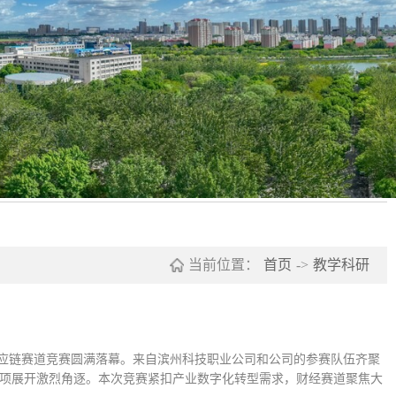
当前位置：
首页
->
教学科研
供应链赛道竞赛圆满落幕。来自滨州科技职业公司和公司的参赛队伍齐聚
大赛项展开激烈角逐。本次竞赛紧扣产业数字化转型需求，财经赛道聚焦大