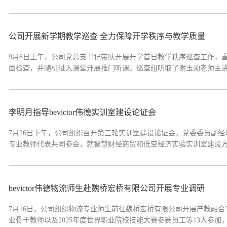
技有限公司董事长杨波，南京长空科技有限公司滨州地区负责人岳思玲
师代表参加会议。会议指出，...
公司开展新学期教学巡查 全力保障开学秩序与教学质量
9月8日上午，公司党总支书记带队开展开学首日教学秩序巡查工作，
面检查，并随机进入课堂开展推门听课。巡查组听取了谢玉勋老师主讲
课”为契机，结合爱国主义教育、学习态度引导和安全意识提升等内容
家自豪感、社会责任感和安全防范能力。...
李明月指导bevictor伟德实训室建设论证会
7月26日下午，公司组织召开第三轮实训室建设论证会。党委委员副经理
专业教师代表共同参会，就智慧财经商贸和低空经济实验实训室建设
功能定位、设备配置、课程融合及预算规划等内容。李明月认真听取
合公司整体发展规划提出指导意见。...
bevictor伟德物流师生赴魏桥宏桥有限公司开展专业调研
7月16日，公司组织物流专业师生前往魏桥宏桥有限公司开展产教融
业骨干教师以及2025年度世界职业院校技能大赛参赛员工等13人参