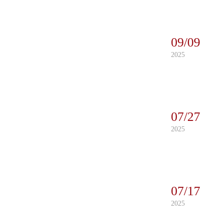
09/09
2025
07/27
2025
07/17
2025