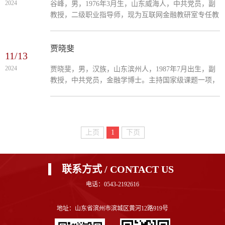
2024
谷峰，男，1976年3月生，山东威海人，中共党员，副
教授，二级职业指导师，现为互联网金融教研室专任教
师，山东省职业院校技能大赛优秀指导教师，滨州市职
业院校技能大赛优秀指导教师，主持市级课题1项，主
持院级精品课1门，参与省级课题1项，担任多部教材副
贾晓斐
11/13
主编。
2024
贾晓斐，男，汉族，山东滨州人，1987年7月出生，副
教授，中共党员，金融学博士。主持国家级课题一项，
参与省级课题多项，主持博士基金课题一项，现任金融
教研室专任教师。主要承担《金融服务营销》和《互联
网金融概论》课程。曾在2013-2016年在保险公司工作
三年，在2018-2022在国有银行工作四年。发表多篇核
上页
1
下页
心和SSCI专业论文，指导员工参与全国技能大赛。
联系方式 / CONTACT US
电话：0543-2192616
地址：山东省滨州市滨城区黄河12路919号