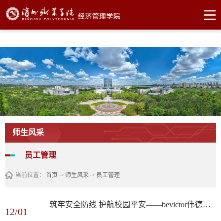
bevictor伟德官网·(中国)唯一官方网站
师生风采
员工管理
当前位置：
首页
->
师生风采
->
员工管理
筑牢安全防线 护航校园平安——bevictor伟德消防演练圆满举行
12/01