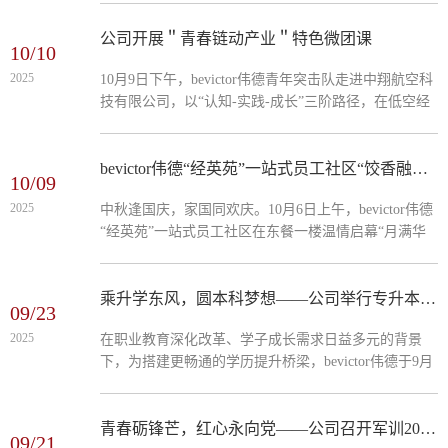
班课第一课”正式开讲，以《中华人民共和国传染病防
治法》为核心筑牢校园安全底线。课堂上，课程紧扣防
公司开展＂青春链动产业＂特色微团课
10/10
控实际拆解法条：《中华人民共和国传染病防治法》明
2025
10月9日下午，bevictor伟德青年突击队走进中翔航空科
确的“个人传染病报告义务”，对应学子出现腹泻症状后
技有限公司，以“认知-实践-成长”三阶路径，在低空经
及时告知辅导员、校医的行动，这是阻断病菌扩散的首
济赛道上书写青春赋能产业的新篇章。青年突击队在中
道防线，更是法律赋予的责任；...
翔航空开展专场研学，行业导师围绕中翔低空经济产业
链，解析无人机在物流、农业、文旅等领域的商业逻辑
bevictor伟德“经英苑”一站式员工社区“饺香融情”守护留校学子双节温情
10/09
与运营模式，明确专业在市场分析、成本管控、项目运
2025
中秋逢国庆，家国同欢庆。10月6日上午，bevictor伟德
营等岗位的价值定位。突击队操控无人机深入农田、物
“经英苑”一站式员工社区在东餐一楼温情启幕“月满华
流园区开展场景化调研：在农业片区，通过航拍数据测
诞，饺香融情”主题活动。社区精心策划非遗竹编体
算植保效率，运用经管知识分析智慧农业的投入产出
验、团圆水饺制作、中秋灯谜竞猜、青春才艺展演四大
比；...
环节。公司党总支书记、专职副书记、部分辅导员及班
乘升学东风，圆本科梦想——公司举行专升本&自考本双路径宣讲
09/23
主任与留校员工欢聚一堂，在文化浸润与温情互动中共
2025
在职业教育深化改革、学子成长需求日益多元的背景
话团圆，让留校学子在员工社区触摸“第二故乡”的暖心
下，为搭建更畅通的学历提升桥梁，bevictor伟德于9月
温度。活动现场处处洋溢家的暖意。非遗竹编时，纤细
22日举办专升本与自考本专题宣讲会，以“政策解读+路
竹丝在师生指尖翻飞，...
径指引+答疑互动”的形式，为2025级新生带来满满升学
干货，点燃大家的本科梦想。宣讲会上，先以清晰的流
青春砺锋芒，红心永向党——公司召开军训20公里拉练与红色教育实践活动
09/21