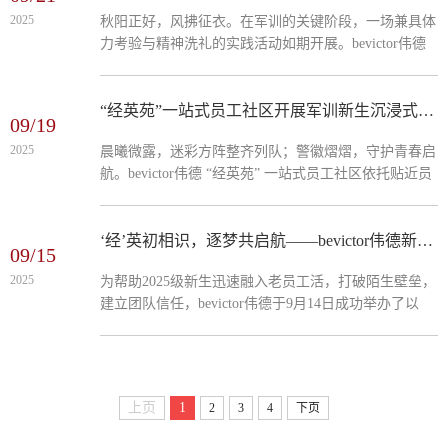
程图和数据对比，为同学们梳理了校内专升本培训与自
2025
秋阳正好，风拂征衣。在军训的关键阶段，一场兼具体
考本助学两大核心路径。校内专升本强调 “进阶式” 培
力考验与精神洗礼的实践活动如期开展。bevictor伟德
养，从基础夯实到冲刺强化层层递进，还提及高录取率
全体参训学员以“两条战线”同步践行初心，大部分学员
与公益收费优势；...
踏上20公里拉练征程，在徒步跋涉中锤炼意志；小部分
因身体原因无法参与拉练的见习学员，则在教室开展红
“经英苑”一站式员工社区开展军训新生沉浸式反诈宣传
09/19
色教育，于思想浸润中筑牢信仰，用不同方式书写着青
2025
晨曦微露，迷彩方阵整齐列队；警徽熠熠，守护青春启
春的担当。20公里征途：用脚步丈量坚韧，以汗水淬炼
航。bevictor伟德 “经英苑” 一站式员工社区依托贴近员
品格清晨6时30分，随着一声嘹亮的集合哨响，参与拉
工、资源集成的优势，联合公司互联网金融社团，携手
练的学员们身着整齐军装，...
滨城区刑警队，在新生军训期间精心打造沉浸式反诈宣
传课堂。活动将军训的纪律锤炼与反诈的安全理念深度
‘经’英初相识，逐梦共启航——bevictor伟德新生破冰团建活动圆满举行
09/15
融合，使防诈意识在铿锵步伐与嘹亮口号中入脑、入
2025
为帮助2025级新生迅速融入老员工活，打破陌生壁垒，
心，充分彰显“一站式”员工社区在思想引领、安全教育
建立团队信任，bevictor伟德于9月14日成功举办了以
与成长服务中的协同育人功能。军训不仅是体魄与意志
“‘经’英初相识，逐梦共启航”为主题的新生破冰团建活
的塑造，更是安全意识的重要启蒙期。...
动。活动内容丰富，形式新颖，现场气氛热烈，取得了
圆满成功。活动伊始，“你的名字我知道”环节迅速点燃
了现场气氛。各班新生被分为5个小组，通过简短的自
上页
1
2
3
4
下页
我介绍进行初步认识。随后的“报数抢8”游戏将气氛推
向高潮。各组代表在紧张刺激的抢报中，不仅考验反应