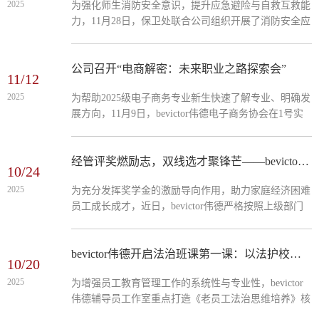
2025
为强化师生消防安全意识，提升应急避险与自救互救能
力，11月28日，保卫处联合公司组织开展了消防安全应
急综合演练活动。本次演练由保卫处相关人员、公寓管
理员、bevictor伟德分管员工副书记、全体辅导员及员
工代表共同参与，聚焦线路安全、明火防范、烟雾逃生
公司召开“电商解密：未来职业之路探索会”
11/12
等核心环节，融入防毒面罩实操、消防应急处置等内
2025
为帮助2025级电子商务专业新生快速了解专业、明确发
容，兼具专业性与实用性。10时许，七号楼公寓楼前集
展方向，11月9日，bevictor伟德电子商务协会在1号实
合区域内，全体人员整齐列队。保卫处工作人员结合宿
训楼409成功举办新生认知教育暨见面交流会。第一阶
舍消防痛点展开讲解，...
段，以 “深耕电商领域，培育高端技能人才” 为主题，
对电子商务专业进行系统性解读,明确专业归属、服务
经管评奖燃励志，双线选才聚锋芒——bevictor伟德圆满完成励志奖学金评选工作
10/24
行业以及对接岗位，让新生对专业定位有了清晰认知。
2025
为充分发挥奖学金的激励导向作用，助力家庭经济困难
随后，围绕人才培养目标强调，专业旨在培育践行社会
员工成长成才，近日，bevictor伟德严格按照上级部门
主义核心价值观，兼具科学文化素养、数字素养与工匠
及公司相关要求，圆满完成2025年国家励志奖学金与省
精神，能从事平台运营、...
政府励志奖学金评选工作。经过个人申请、班级推荐、
公司面试赋分等多环节严谨筛选，最终确定118 名同学
bevictor伟德开启法治班课第一课：以法护校筑牢安全底线
10/20
获国家励志奖学金、14 名同学获省政府励志奖学金，
2025
为增强员工教育管理工作的系统性与专业性，bevictor
共计132名学子凭借优异的学业成绩与良好的综合表现
伟德辅导员工作室重点打造《老员工法治思维培养》核
脱颖而出。本次评选工作始终坚持 “公平、公正、公
心课程，恰逢秋冬腹泻防控关键期，这门课程的“法治
开、择优” 原则，结合公司员工构成特点，...