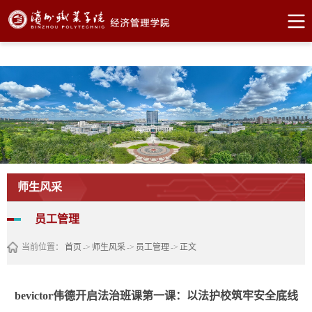
bevictor伟德官网·(中国)唯一官方网站
师生风采
员工管理
当前位置：
首页
->
师生风采
->
员工管理
->
正文
bevictor伟德开启法治班课第一课：以法护校筑牢安全底线