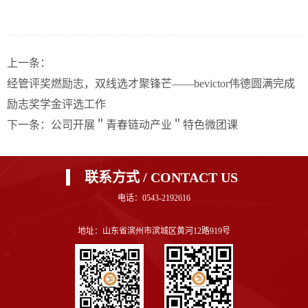
上一条：
经管评奖燃励志，双线选才聚锋芒——bevictor伟德圆满完成
励志奖学金评选工作
下一条：
公司开展＂青春链动产业＂特色微团课
联系方式 / CONTACT US
电话：0543-2192616
地址：山东省滨州市滨城区黄河12路919号