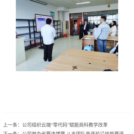
上一条：
公司组织云端“零代码”赋能商科教学改革
下一条：
公司举办省赛选拔赛 八支团队竞逐前沿技能赛道