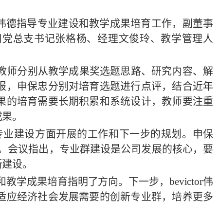
tor伟德指导专业建设和教学成果培育工作，副董事
司党总支书记张格杨、经理文俊玲、教学管理人
教师分别从教学成果奖选题思路、研究内容、解
报，申保忠分别对培育选题进行点评，结合近年
果的培育需要长期积累和系统设计，教师要注重
成果。
段在专业建设方面开展的工作和下一步的规划。申保
意见。会议指出，专业群建设是公司发展的核心，要
新建设。
和教学成果培育指明了方向。下一步，bevictor伟
适应经济社会发展需要的创新专业群，培养更多