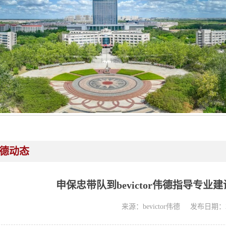
r伟德动态
申保忠带队到bevictor伟德指导专
来源：bevictor伟德
发布日期：20