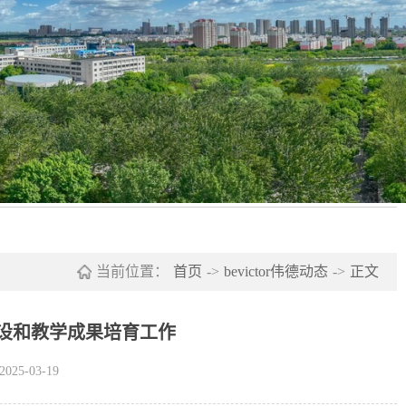
当前位置：
首页
->
bevictor伟德动态
->
正文
业建设和教学成果培育工作
25-03-19