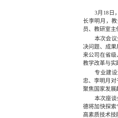
3月18
长李明月，教
员、教研室主
本次会议
决问题、成果
来公司在省级
教学改革与实
专业建设
忠、李明月对
聚焦国家发展
本次座谈会
德将加快探索
高素质技术技