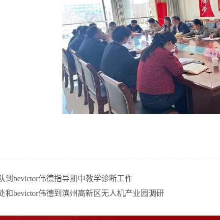
到bevictor伟德指导期中教学诊断工作
和bevictor伟德到滨州高新区无人机产业园调研