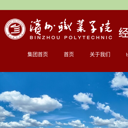
集团首页
首页
关于我们