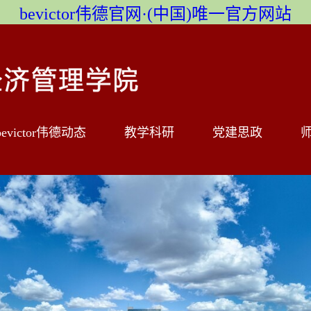
bevictor伟德官网·(中国)唯一官方网站
bevictor伟德动态
教学科研
党建思政