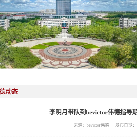
r伟德动态
李明月带队到bevictor伟德指
来源：bevictor伟德
发布日期：20