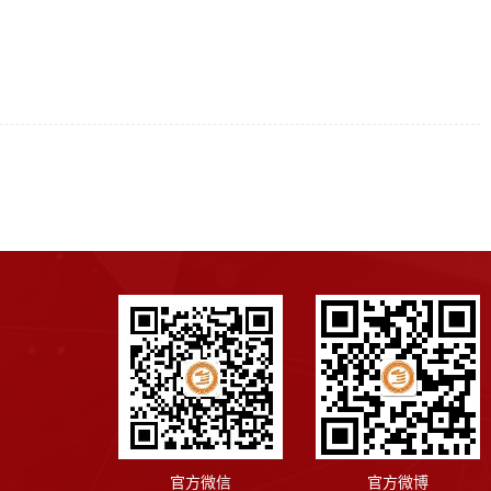
官方微信
官方微博