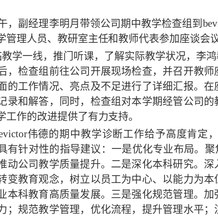
上午，副经理李明月带领公司期中教学检查组到bev
学管理人员、教研室主任和教师代表参加座谈会
临教学一线，推门听课，了解实际教学状况，李鸿
后，检查组前往公司开展现场检查，并召开教师
面的工作情况、亮点及不足进行了详细汇报。在
记录和解答，同时，检查组对本学期经管公司的
学工作的改进提供了有力支持。
evictor伟德的期中教学诊断工作给予高度
具有针对性的指导建议：一是优化专业布局。聚
推动公司教学质量提升。二是深化本科研究。深
转变教育观念，树立以员工为中心、以能力为本
业本科教育高质量发展。三是强化规范管理。加
力；规范教学管理，优化流程，提升管理水平；