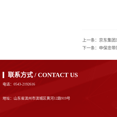
上一条：
京东集团
下一条：
申保忠带队
联系方式 / CONTACT US
电话：0543-2192616
地址：山东省滨州市滨城区黄河12路919号