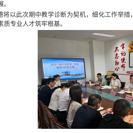
展。
tor伟德将以此次期中教学诊断为契机，细化工作
素质专业人才筑牢根基。