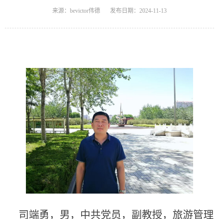
来源：bevictor伟德
发布日期：2024-11-13
司端勇，男，中共党员，副教授，旅游管理