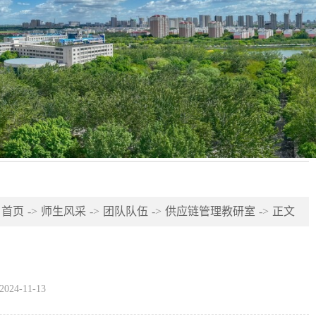
首页
->
师生风采
->
团队队伍
->
供应链管理教研室
->
正文
24-11-13