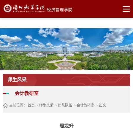
bevictor伟德官网·(中国)唯一官方网站
师生风采
会计教研室
当前位置：
首页
->
师生风采
->
团队队伍
->
会计教研室
->
正文
周龙升