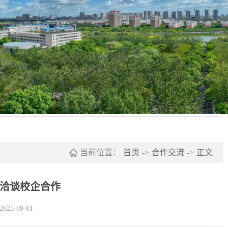
当前位置：
首页
->
合作交流
->
正文
洽谈校企合作
25-09-01